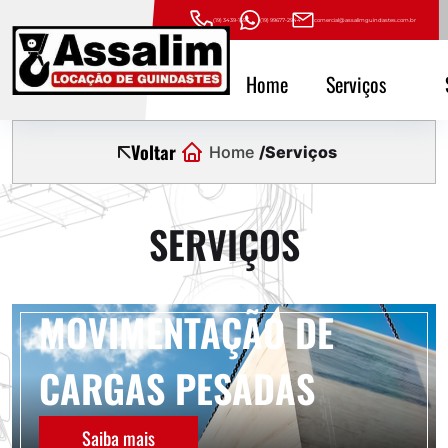
(19) 3439-1593
(19) 99677-2944
comercial@assalimguindastes.com.br
Home
Serviços
Voltar
Home
Serviços
SERVIÇOS
MOVIMENTAÇÃO DE
CARGAS PESADAS
Saiba mais