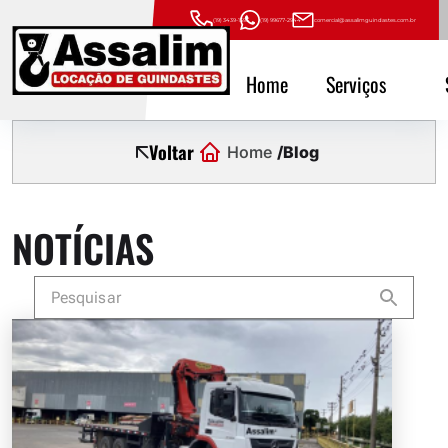
(19) 3439-1593
(19) 99677-2944
comercial@assalimguindastes.com.br
Home
Serviços
Voltar
Home
Blog
NOTÍCIAS