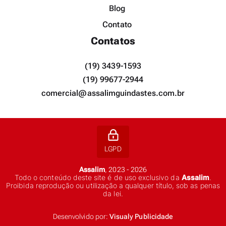
Blog
Contato
Contatos
(19) 3439-1593
(19) 99677-2944
comercial@assalimguindastes.com.br
LGPD
Assalim
, 2023 - 2026
Todo o conteúdo deste site é de uso exclusivo da
Assalim
.
Proibida reprodução ou utilização a qualquer título, sob as penas
da lei.
Desenvolvido por:
Visualy Publicidade