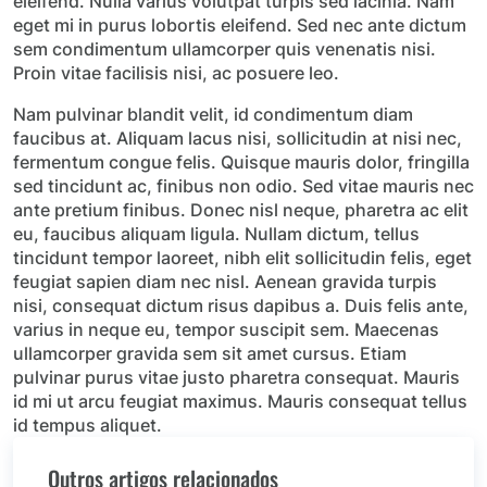
eleifend. Nulla varius volutpat turpis sed lacinia. Nam
eget mi in purus lobortis eleifend. Sed nec ante dictum
sem condimentum ullamcorper quis venenatis nisi.
Proin vitae facilisis nisi, ac posuere leo.
Nam pulvinar blandit velit, id condimentum diam
faucibus at. Aliquam lacus nisi, sollicitudin at nisi nec,
fermentum congue felis. Quisque mauris dolor, fringilla
sed tincidunt ac, finibus non odio. Sed vitae mauris nec
ante pretium finibus. Donec nisl neque, pharetra ac elit
eu, faucibus aliquam ligula. Nullam dictum, tellus
tincidunt tempor laoreet, nibh elit sollicitudin felis, eget
feugiat sapien diam nec nisl. Aenean gravida turpis
nisi, consequat dictum risus dapibus a. Duis felis ante,
varius in neque eu, tempor suscipit sem. Maecenas
ullamcorper gravida sem sit amet cursus. Etiam
pulvinar purus vitae justo pharetra consequat. Mauris
id mi ut arcu feugiat maximus. Mauris consequat tellus
id tempus aliquet.
Outros artigos relacionados