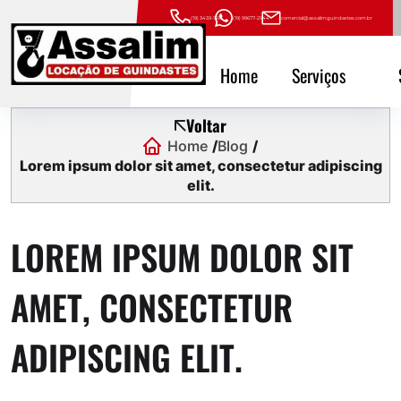
(19) 3439-1593
(19) 99677-2944
comercial@assalimguindastes.com.br
Home
Serviços
Voltar
Home
Blog
Lorem ipsum dolor sit amet, consectetur adipiscing
elit.
LOREM IPSUM DOLOR SIT
AMET, CONSECTETUR
ADIPISCING ELIT.