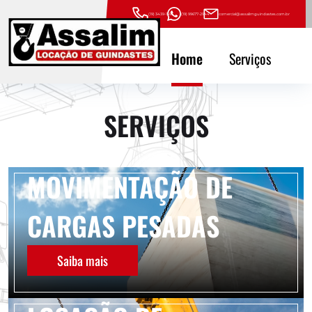
(19) 3439-1593
(19) 99677-2944
comercial@assalimguindastes.com.br
Home
Serviços
SERVIÇOS
MOVIMENTAÇÃO DE
CARGAS PESADAS
Saiba mais